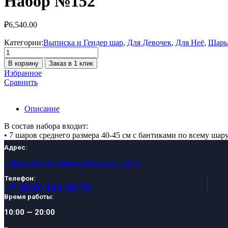
Набор №152
₽
6,540.00
Категории:
Выписка и Гендер шар
,
Для Девочек
,
Для Неё
,
Шары
Количество
товара
В корзину
Заказ в 1 клик
Набор
Избранное
№152
Сравнить
Описание
В состав набора входит:
• 7 шаров среднего размера 40-45 см с бантиками по всему шар
Адрес:
г. Воронеж, Владимира Невского 13 к1
Телефон:
+7 (930) 428-88-78
Время работы:
10:00 — 20:00