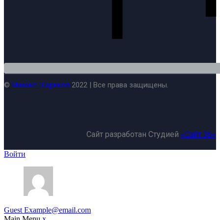
©
Михаил Шариков
2022 | Все права защищены.
Сайт разработан Студией
«Сайт 36»
Войти
Guest
Example@email.com
Main Menu
x