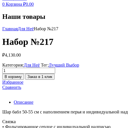
0
Корзина
₽
0.00
Наши товары
Главная
Для Неё
Набор №217
Набор №217
₽
4,130.00
Категория:
Для Неё
Тег:
Лучший Выбор
Количество
товара
В корзину
Заказ в 1 клик
Набор
Избранное
№217
Сравнить
Описание
Шар бабл 50-55 см с наполнением перья и индивидуальной на
Связка
• Фольгированное сердце с индивидуальной надписью