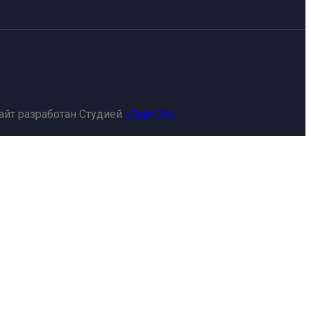
айт разработан Студией
«Сайт 36»