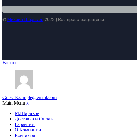
©
Михаил Шариков
2022 | Все права защищены.
Войти
Guest
Example@email.com
Main Menu
x
М.Шариков
Доставка и Оплата
Гарантии
О Компании
Контакты