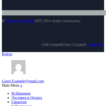
©
Михаил Шариков
2022 | Все права защищены.
Сайт разработан Студией
«Сайт 36»
Войти
Guest
Example@email.com
Main Menu
x
М.Шариков
Доставка и Оплата
Гарантии