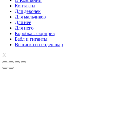
О Компании
Контакты
Для девочек
Для мальчиков
Для неё
Для него
Коробка - сюрприз
Бабл и гиганты
Выписка и гендер шар
X