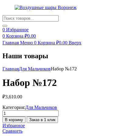
Products
search
0
Избранное
0
Корзина
₽
0.00
Главная
Меню
0
Корзина
₽
0.00
Вверх
Наши товары
Главная
Для Мальчиков
Набор №172
Набор №172
₽
3,610.00
Категория:
Для Мальчиков
Количество
товара
В корзину
Заказ в 1 клик
Набор
Избранное
№172
Сравнить