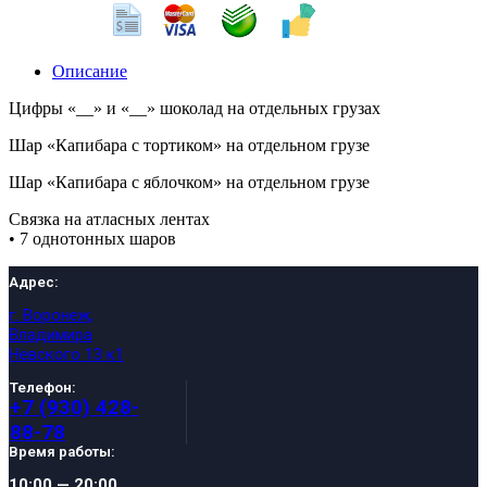
Описание
Цифры «__» и «__» шоколад на отдельных грузах
Шар «Капибара с тортиком» на отдельном грузе
Шар «Капибара с яблочком» на отдельном грузе
Связка на атласных лентах
• 7 однотонных шаров
Адрес:
г. Воронеж,
Владимира
Невского 13 к1
Телефон:
+7 (930) 428-
88-78
Время работы:
10:00 — 20:00