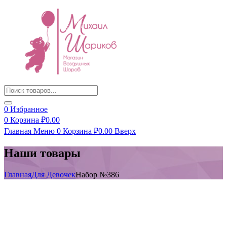
Products
search
0
Избранное
0
Корзина
₽
0.00
Главная
Меню
0
Корзина
₽
0.00
Вверх
Наши товары
Главная
Для Девочек
Набор №386