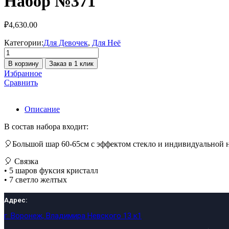
Набор №371
₽
4,630.00
Категории:
Для Девочек
,
Для Неё
Количество
товара
В корзину
Заказ в 1 клик
Набор
Избранное
№371
Сравнить
Описание
В состав набора входит:
🎈Большой шар 60-65см с эффектом стекло и индивидуальной 
🎈 Связка
• 5 шаров фуксия кристалл
• 7 светло желтых
Адрес:
г. Воронеж, Владимира Невского 13 к1