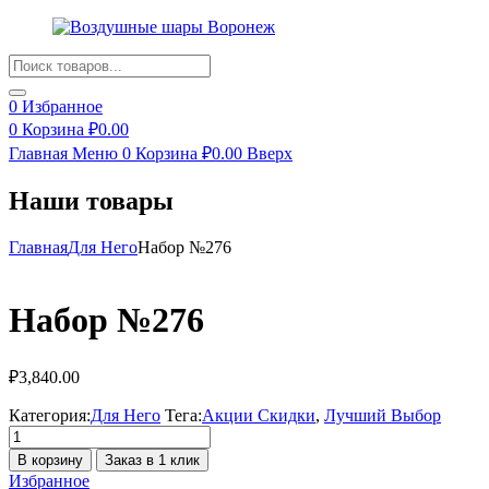
Products
search
0
Избранное
0
Корзина
₽
0.00
Главная
Меню
0
Корзина
₽
0.00
Вверх
Наши товары
Главная
Для Него
Набор №276
Набор №276
₽
3,840.00
Категория:
Для Него
Тега:
Акции Скидки
,
Лучший Выбор
Количество
товара
В корзину
Заказ в 1 клик
Набор
Избранное