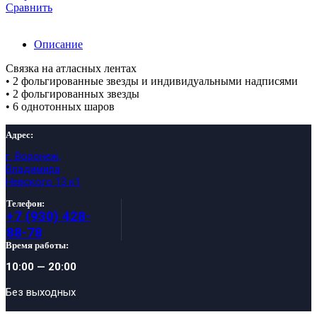
№276
Сравнить
Описание
Связка на атласных лентах
• 2 фольгированные звезды и индивидуальными надписями
• 2 фольгированных звезды
• 6 однотонных шаров
Адрес:
г. Воронеж,
Владимира
Невского 13 к1
Телефон:
+7 (930) 428-
88-78
Время работы:
10:00 — 20:00
Без выходных