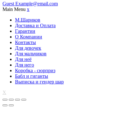
Guest
Example@email.com
Main Menu
x
М.Шариков
Доставка и Оплата
Гарантии
О Компании
Контакты
Для девочек
Для мальчиков
Для неё
Для него
Коробка - сюрприз
Бабл и гиганты
Выписка и гендер шар
X