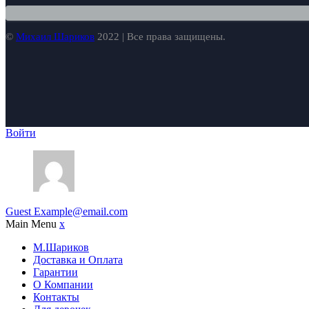
©
Михаил Шариков
2022 | Все права защищены.
Войти
Guest
Example@email.com
Main Menu
x
М.Шариков
Доставка и Оплата
Гарантии
О Компании
Контакты