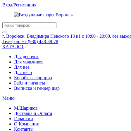
Вход/Регистация
Products
search
г. Воронеж, Владимира Невского 13 к1
с 10:00 - 20:00, без вых
Телефон:
+7 (930) 428-88-78
КАТАЛОГ
Для девочек
Для мальчиков
Для неё
Для него
Коробка - сюрприз
Бабл и гиганты
Выписка и гендер шар
Меню
М.Шариков
Доставка и Оплата
Гарантии
О Компании
Контакты