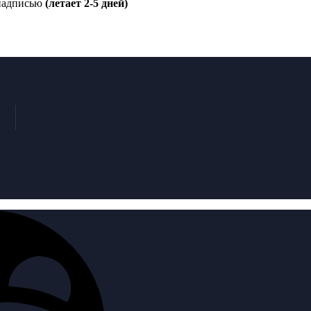
 надписью
(летает 2-5 дней)