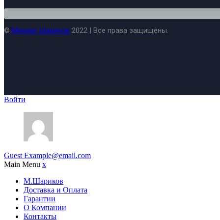
©
Михаил Шариков
2022 | Все права защищены.
Войти
Guest
Example@email.com
Main Menu
x
М.Шариков
Доставка и Оплата
Гарантии
О Компании
Контакты