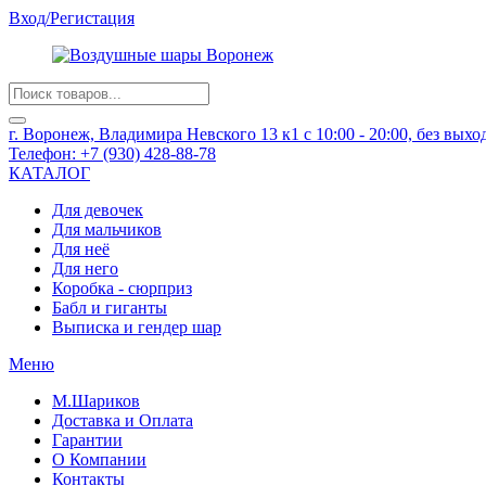
Вход/Регистация
Products
search
г. Воронеж, Владимира Невского 13 к1
с 10:00 - 20:00, без вых
Телефон:
+7 (930) 428-88-78
КАТАЛОГ
Для девочек
Для мальчиков
Для неё
Для него
Коробка - сюрприз
Бабл и гиганты
Выписка и гендер шар
Меню
М.Шариков
Доставка и Оплата
Гарантии
О Компании
Контакты