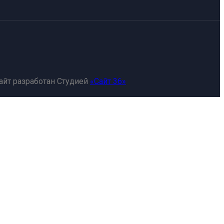
айт разработан Студией
«Сайт 36»