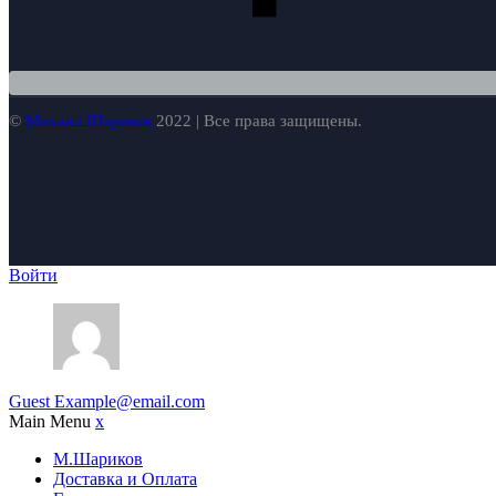
©
Михаил Шариков
2022 | Все права защищены.
Войти
Guest
Example@email.com
Main Menu
x
М.Шариков
Доставка и Оплата