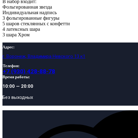
В набор входит:
Фольгированная звезда
Индивидуальная надпись
3 фольгированные фигуры
5 шаров стеклянных с конфетти
4 латексных шара
3 шара Хром
Адрес:
г. Воронеж, Владимира Невского 13 к1
Телефон:
+7 (930) 428-88-78
Время работы:
10:00 — 20:00
Без выходных