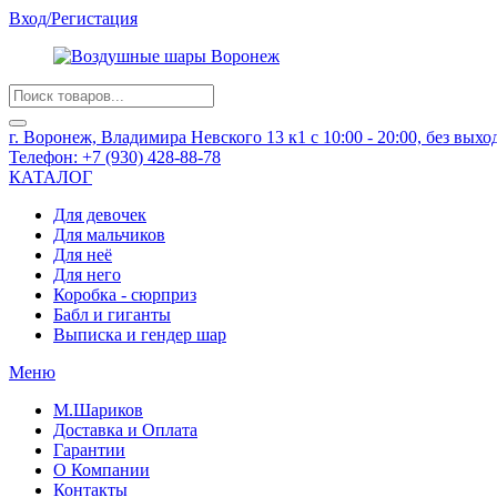
Вход/Регистация
Products
search
г. Воронеж, Владимира Невского 13 к1
с 10:00 - 20:00, без вых
Телефон:
+7 (930) 428-88-78
КАТАЛОГ
Для девочек
Для мальчиков
Для неё
Для него
Коробка - сюрприз
Бабл и гиганты
Выписка и гендер шар
Меню
М.Шариков
Доставка и Оплата
Гарантии
О Компании
Контакты