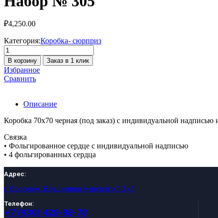
Набор № 305
₽
4,250.00
Категория:
Коробка- сюрприз
Количество
товара
В корзину
Заказ в 1 клик
Набор
Избранное
№
Сравнить
305
Описание
Коробка 70х70 черная (под заказ) с индивидуальной надписью 
Связка
• Фольгированное сердце с индивидуальной надписью
• 4 фольгированных сердца
Адрес:
г. Воронеж, Владимира Невского 13 к1
Телефон:
+7 (930) 428-88-78