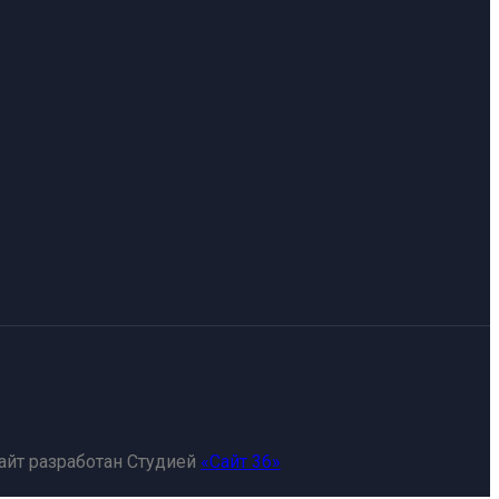
айт разработан Студией
«Сайт 36»