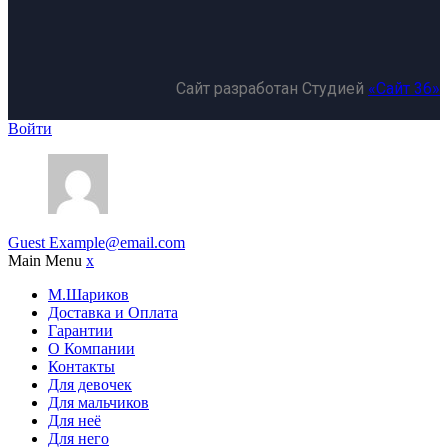
Сайт разработан Студией
«Сайт 36»
Войти
Guest
Example@email.com
Main Menu
x
М.Шариков
Доставка и Оплата
Гарантии
О Компании
Контакты
Для девочек
Для мальчиков
Для неё
Для него