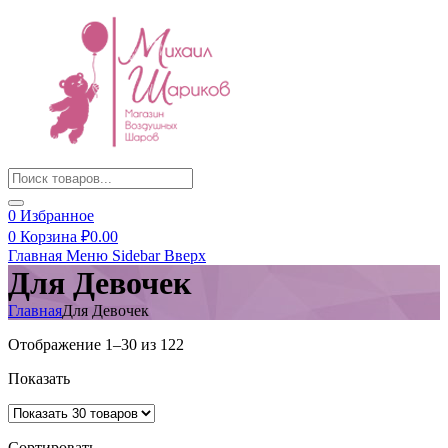
Products
search
0
Избранное
0
Корзина
₽
0.00
Главная
Меню
Sidebar
Вверх
Для Девочек
Главная
Для Девочек
Сортировка:
Отображение 1–30 из 122
самые
Показать
недавние
Сортировать